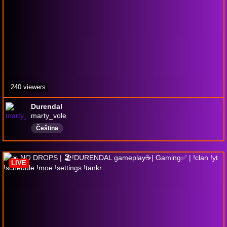
240 viewers
Durendal
marty_vole
Čeština
LIVE