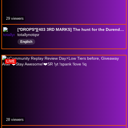
29 viewers
[*DROPS*][403 3RD MARKS] The hunt for the Durendal with @killer0005_
totallynotqsr
English
LIVE
28 viewers