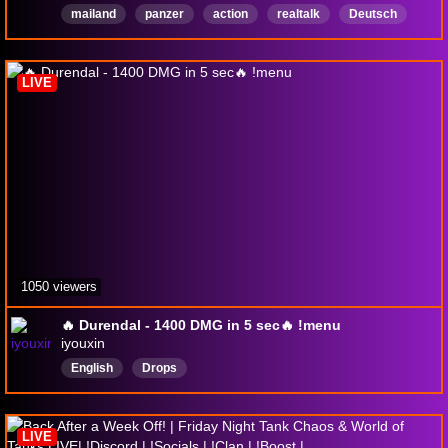
mailand
panzer
action
realtalk
Deutsch
LIVE
1050 viewers
🔥 Durendal - 1400 DMG in 5 sec🔥 !menu
iyouxin
English
Drops
LIVE