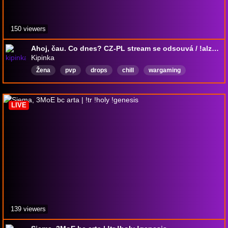
150 viewers
Ahoj, čau. Co dnes? CZ-PL stream se odsouvá / !alza !wishlist !instinkt !zengana !of
Kipinka
Žena
pvp
drops
chill
wargaming
CommunityContributor
Čeština
femalestreamer
LIVE
139 viewers