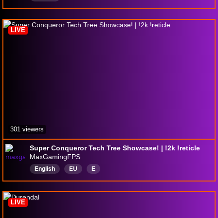
LIVE
301 viewers
Super Conqueror Tech Tree Showcase! | !2k !reticle
MaxGamingFPS
English
EU
E
LIVE