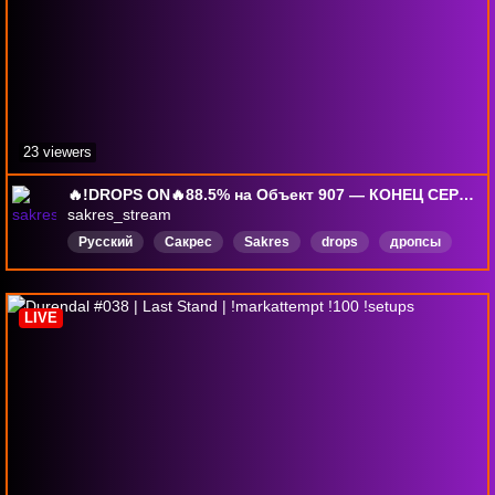
23 viewers
🔥!DROPS ON🔥88.5% на Объект 907 — КОНЕЦ СЕРИАЛА БЛИЗОК! Серия 41
sakres_stream
Русский
Сакрес
Sakres
drops
дропсы
танки
ворлдофтанкс
полевой
онлайн
Повтор
LIVE