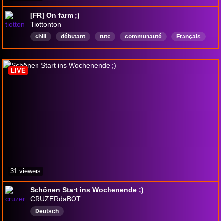
[FR] On farm ;)
Tiottonton
chill
débutant
tuto
communauté
Français
simulation
LIVE
31 viewers
Schönen Start ins Wochenende ;)
CRUZERdaBOT
Deutsch