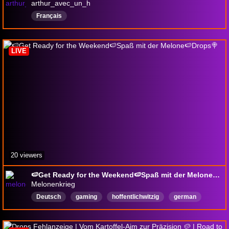
arthur_avec_un_h
Français
LIVE
20 viewers
🍉Get Ready for the Weekend🍉Spaß mit der Melone🍉Drops🍭
Melonenkrieg
Deutsch
gaming
hoffentlichwitzig
german
Katzen
drops