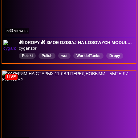
533 viewers
🎁!DROPY 🎁 3MOE DZISIAJ NA LOSOWYCH MODUŁACH! ROBIMY! 🎁!TR !EXITLAG !ENEBA !YT !HOLY 🎁#reklama
cyganzor
Polski
Polish
wot
WorldofTanks
Dropy
LIVE