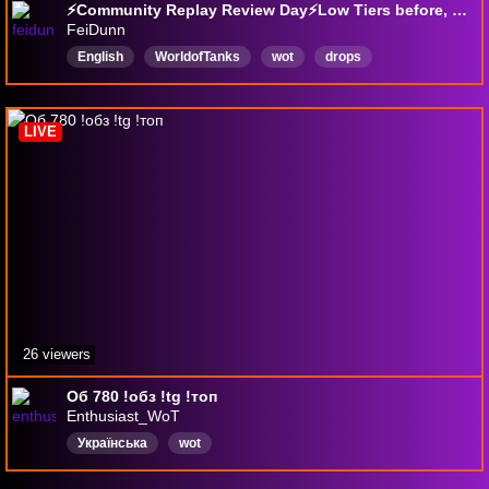
⚡Community Replay Review Day⚡Low Tiers before, Giveaway After ❤️Stay Awesome!❤️SR !yt !spank !love !iq
FeiDunn
English
WorldofTanks
wot
drops
fulltimestreamer
chill
Giveaways
LIVE
26 viewers
Об 780 !обз !tg !топ
Enthusiast_WoT
Українська
wot