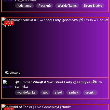
fcdynamo
Русский
WorldofTanks
DropsEnable
drops
DropsВключены
LIVE
61 viewers
☀️Summer Vibe🌿🌷✨w/ Steel Lady @samiyka |🎁1 !sub = 1 squat🎁| !inst
samiyka
worldoftanks
wot
steel
zarbex
gronkh
forsen
asmr
асмр
танки
українська
LIVE