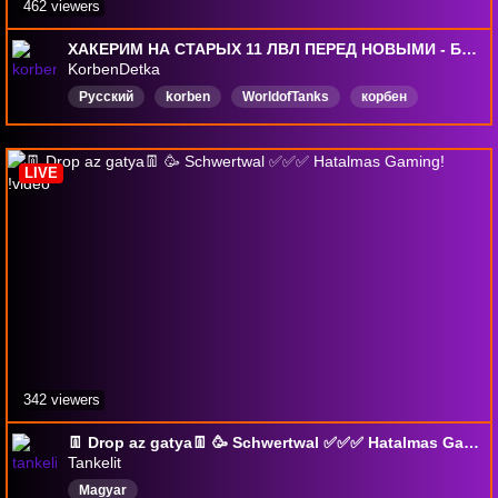
462 viewers
ХАКЕРИМ НА СТАРЫХ 11 ЛВЛ ПЕРЕД НОВЫМИ - БЫТЬ ЛИ КОЖУХУ?
KorbenDetka
Русский
korben
WorldofTanks
корбен
LIVE
342 viewers
👖 Drop az gatya👖 🥳 Schwertwal ✅✅✅ Hatalmas Gaming! !video
Tankelit
Magyar