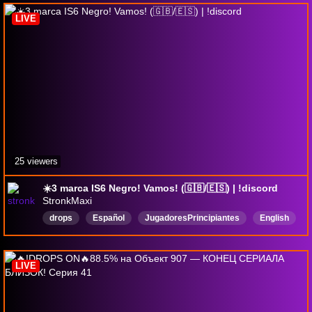
LIVE
25 viewers
☀️3 marca IS6 Negro! Vamos! (🇬🇧/🇪🇸) | !discord
StronkMaxi
drops
Español
JugadoresPrincipiantes
English
JcJ
wot
WorldofTanks
Multijugador
Tanques
LIVE