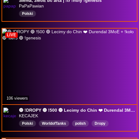
Siema, 3MoE bc arta | !tr !holy !genesis
PaPaPawian
Polski
LIVE
106 viewers
🔵 !DROPY 🔵 !500 🔵 Lecimy do Chin ❤️ Durendal 3MoE + !koło 🔵 !tier3 🔵 !genesis
KECAJEK
Polski
WorldofTanks
polish
Dropy