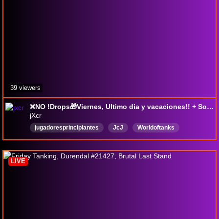
39 viewers
❌NO !Drops🎁Viernes, Ultimo dia y vacaciones!! + Sorteazos(!?) !FS (218++)
jXcr
jugadoresprincipiantes
JcJ
Worldoftanks
Multijugador
Español
drops
wot
English
LIVE