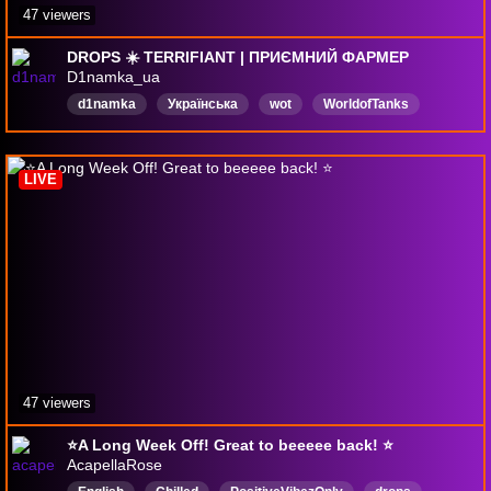
47 viewers
DROPS ☀️ TERRIFIANT | ПРИЄМНИЙ ФАРМЕР
D1namka_ua
d1namka
Українська
wot
WorldofTanks
drops
UA
LIVE
47 viewers
⭐A Long Week Off! Great to beeeee back! ⭐
AcapellaRose