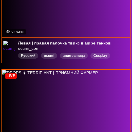
48 viewers
Левая | правая палочка твикс в мире танков
ocumi_con
Русский
ocumi
анимешница
Cosplay
girlgamers
геймерша
funnystream
девушка
Женщина
LIVE