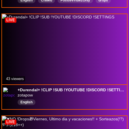
English
Chilled
PositiveVibezOnly
drops
dropsenabled
LIVE
43 viewers
+Durendal+ !CLIP !SUB !YOUTUBE !DISCORD !SETTINGS
zotapow
English
LIVE