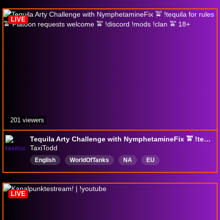
LIVE
201 viewers
Tequila Arty Challenge with NymphetamineFix 🚖 !tequila for rules 🚖 Platoon requests welcome 🚖 !discord !mods !clan 🚖 18+
TaxiTodd
English
WorldOfTanks
NA
EU
LIVE