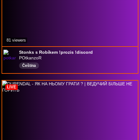
81 viewers
Stonks s Robíkem !prozis !discord
POtkanzoR
Čeština
LIVE