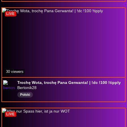
LIVE
30 viewers
Trochę Wota, trochę Pana Gerwanta! | !dc !100 !tipply
Bertonik28
Polski
LIVE