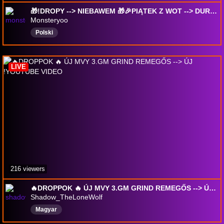
🎁!DROPY --> NIEBAWEM 🎁🎉PIĄTEK Z WOT --> DURENDAL BĘDZIE GRANY 🎉 !eq11 !eq !polowe
Monsteryoo
Polski
LIVE
216 viewers
🔥DROPPOK 🔥 ÚJ MVY 3.GM GRIND REMEGŐS --> ÚJ !YOUTUBE VIDEO
Shadow_TheLoneWolf
Magyar