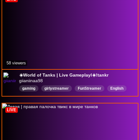
58 viewers
☀️World of Tanks | Live Gameplayl☀️!tankr
giianiinaa98
gaming
girlystreamer
FunStreamer
English
noobstreamer
noobplayer
newbiegamergirl
cozyvibes
WorldofTanks
Rerun
LIVE