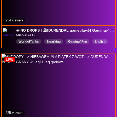
234 viewers
☀️ NO DROPS | 🏖️!DURENDAL gameplay☕| Gaming✅ | !clan !yt !schedule !moe !settings !tankr
Mishulika12
WorldofTanks
3marking
Gaming4Fun
English
chillingstream
Rerun
LIVE
225 viewers