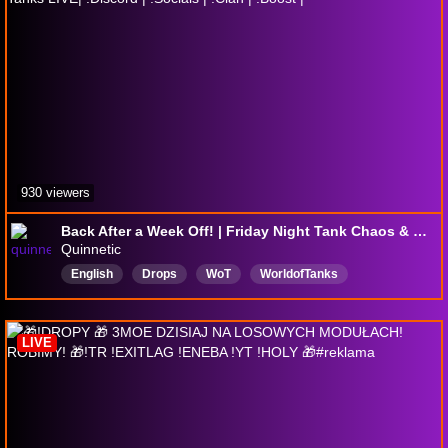
930 viewers
Back After a Week Off! | Friday Night Tank Chaos & World of Tanks LIVE| !Discord | !Socials | !Clan | !Boost |
Quinnetic
English
Drops
WoT
WorldofTanks
Community
Interactive
Comedy
Sarcasm
Chatty
LIVE