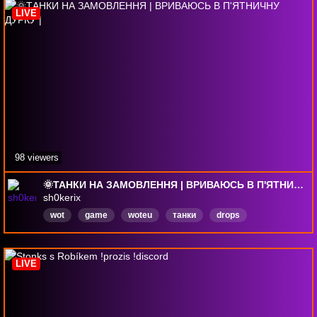
LIVE
98 viewers
🌞ТАНКИ НА ЗАМОВЛЕННЯ | ВРИВАЮСЬ В П'ЯТНИЧНУ ДУРКУ |
sh0kerix
wot
game
woteu
танки
drops
УКРАЇНСЬКИЙСТРІМТАНКІВ
Sh0kerix
Українська
LIVE