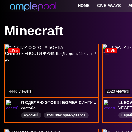
HOME
GIVE-AWAYS
A
Minecraft
LIVE
LIVE
4448 viewers
2328 viewers
Я СДЕЛАЮ ЭТО!!!!! БОМБА СИНГУЛЯРНОСТИ ФРИКЛЕНД / день 184 / !тг !дс
cacto0o
VEGET
Русский
топ10позорабэдварса
Españ