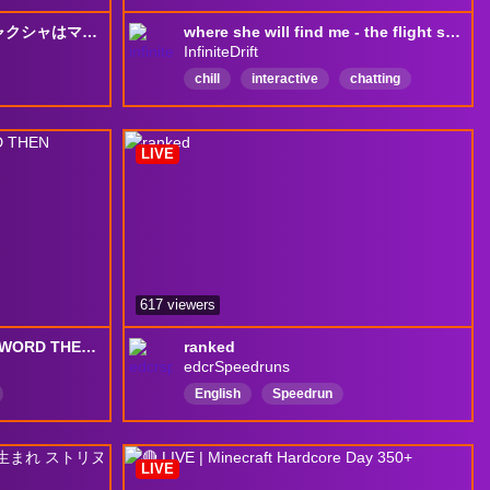
【ストリヌ】転生シンリャクシャはマイクラの世界で何をミル？...👾✨…なシンリャクシャですっ 🚀💨～第一話～
where she will find me - the flight smp
InfiniteDrift
chill
interactive
chatting
ふめこあ
cozy
comfy
English
elliaCrown
cozyminecraft
LIVE
617 viewers
IF CHAT GUESSES THE WORD THEN STREAM ENDS [220/365]
ranked
edcrSpeedruns
English
Speedrun
LIVE