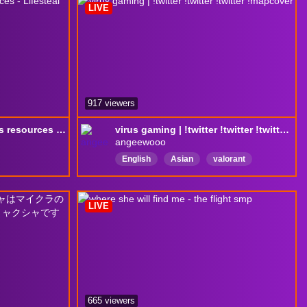
LIVE
917 viewers
Resourceful guy gathers resources - Lifesteal ***
virus gaming | !twitter !twitter !twitter !mapcover
angeewooo
English
Asian
valorant
LIVE
665 viewers