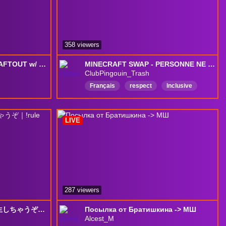
358 viewers
BLIND, DEAF, MUTE DRAFTOUT w/ @fyroah @nemerald !when | kai + speed watch later
MINECRAFT SWAP - PERSONNE NE SAIT CE QUE LES AUTRES FONT
ClubPingouin_Trash
Français
respect
Inclusive
MCSR
chill
Foufou
Ⅿinecraft
minecraftfr
minecraftchallenge
LIVE
287 viewers
【ストリヌ】まったり転生しちゃうぞ｜!rule !goods
Посылка от Братишкина -> МШ
Alcest_M