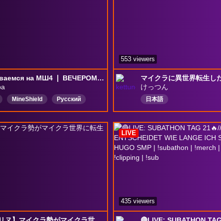
553 viewers
Вкатываемся на МШ4 ❘ ВЕЧЕРОМ ГРАВИТИ ФОЛЗ 2 СЕЗОН (смотрим серии 2,3,4) !тг !funpay
ba
けっつん
MineShield
Русский
日本語
LIVE
435 viewers
【ストリヌ】マイクラ勢がマイクラ世界に転生して無双する話