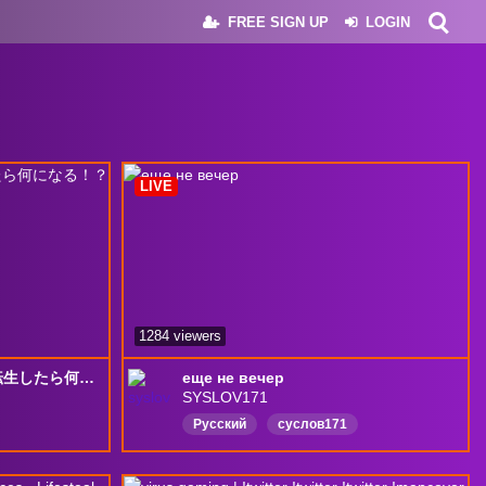
FREE SIGN UP
LOGIN
LIVE
1284 viewers
【Minecraft】ストリヌ 転生したら何になる！？
еще не вечер
SYSLOV171
Русский
суслов171
Суслократия
syslov171
Schwartz
ПапочкаШварц