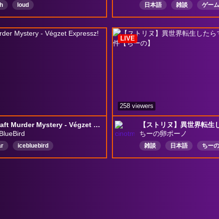
h
loud
日本語
雑談
ゲー
アドバイス禁止
art
LIVE
258 viewers
Minecraft Murder Mystery - Végzet Expressz!
BlueBird
ちーの卵ポーノ
r
icebluebird
雑談
日本語
ちー
minecraft