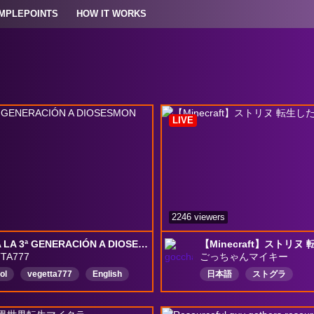
MPLEPOINTS
HOW IT WORKS
LIVE
2246 viewers
LLEGA LA 3ª GENERACIÓN A DIOSESMON #11
TA777
ごっちゃんマイキー
ol
vegetta777
English
日本語
ストグラ