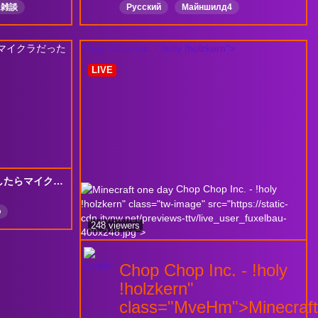
ム雑談
Русский
Майншилд4
Chop Chop Inc. - !holy !holzkern">
LIVE
【ストリヌ】異世界転生したらマイクラだった件【ちーの】
Chop Chop Inc. - !holy
!holzkern" class="tw-image" src="https://static-
の
cdn.jtvnw.net/previews-ttv/live_user_fuxelbau-
248 viewers
400x248.jpg">
Chop Chop Inc. - !holy
!holzkern"
class="MveHm">Minecraft