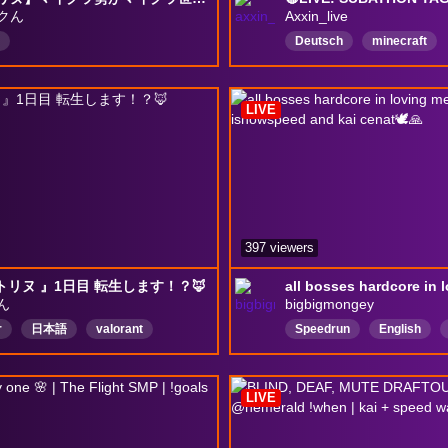
クん
Axxin_live
Deutsch
minecraft
minecraftserver
Comm
HugoSMP
hugpsmp
LIVE
397 viewers
トリヌ 』1日目 転生します！？🦊
ん
bigbigmongey
r
日本語
valorant
Speedrun
English
LIVE