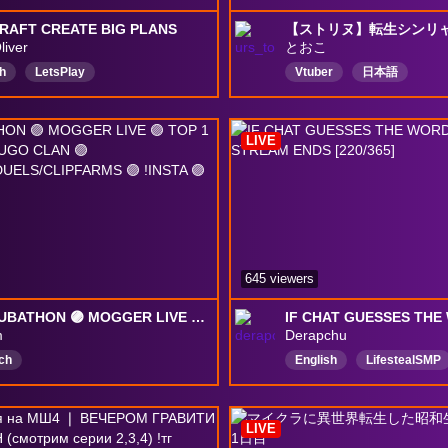
RAFT CREATE BIG PLANS
liver
とおこ
h
LetsPlay
Vtuber
日本語
Playthrough
Ⅿinecraft
いくらなんでもよわすぎる
eMod
DominationCrown
Cam
LIVE
645 viewers
1. XYSUBATHON 🟣 MOGGER LIVE 🟣 TOP 1 BAL 🟣 BEST HUGO CLAN 🟣CLANFIGHTS/DUELS/CLIPFARMS 🟣 !INSTA 🟣
m
Derapchu
ch
English
LifestealSMP
NoBackseating
mcsr
mcsrranked
LIVE