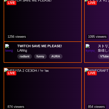
LIVE
LIVE
1256 viewers
1095 viewers
TWITCH SAVE ME PLEASE!
ストリ
LAWqj
梟雄し
radiant
funny
AURA
VTube
NEWSTREAMER
english
ネタバ
English
ストグ
LIVE
LIVE
874 viewers
854 viewers