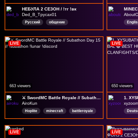
НЕБУЛА 2 СЕЗОН / !тг !вк
MINEC
Ded_B_Tpycax01
AboutO
Русский
общение
Englis
Blind
Creat
LIVE
LIVE
663 viewers
650 viewers
⚔️ SwordMC Battle Royale // Subathon Day 15 // !subathon !lunar !discord
AiroKun
xyzoo
Hoplite
minecraft
battleroyale
Deuts
English
MoneySMP
MCSR
Speedrunning
lolcow
LIVE
LIVE