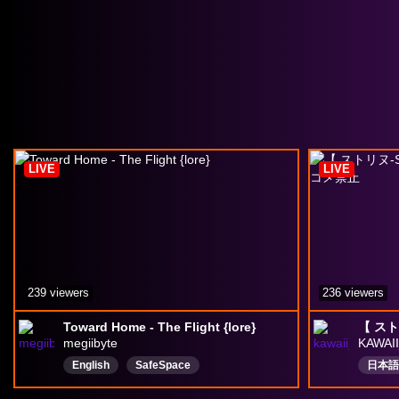
LIVE
LIVE
239 viewers
236 viewers
Toward Home - The Flight {lore}
megiibyte
KAWAI
English
SafeSpace
日本語
Neurodivergent
Chatty