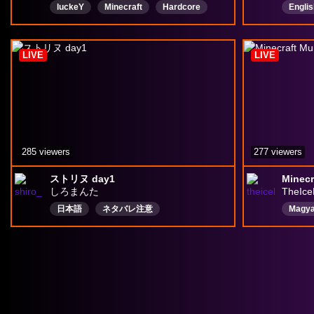
luckeY
Minecraft
Hardcore
Englis
Magyar
LIVE
LIVE
285 viewers
277 viewers
ストリヌ day1
しろまんた
TheIce
日本語
ネタバレ注意
Magya
原稿のときはスクショ禁止
鳩禁止
固定コメント要確認