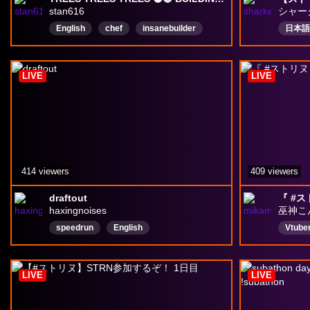
stan616
シャー
English
chef
insanebuilder
日本語
amazing
goodlooking
sofunny
Gifted
prodigy
smart
LIVE
LIVE
humble
414 viewers
409 viewers
draftout
『 #ス
haxingnoises
巫神こ
speedrun
English
Vtube
スト6
LIVE
LIVE