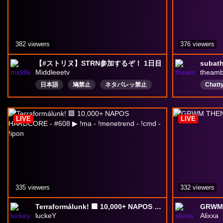
382 viewers
376 viewers
【#ストリヌ】STRN参加するぞ！ 1日目
Middleeetv
theamb
日本語
鳩禁止
ネタバレッ禁止
Chatt
ロールプレイ
ストグラ
LGBT
ミンドリー
JD
gamin
LIVE
LIVE
Speci
335 viewers
332 viewers
Terraformálunk! 🟪 10,000+ NAPOS HARDCORE - #608 ▶ !ma - !menetrend - !cmd - !ipon
GRWM 
luckeY
Alixxa