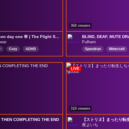
368 viewers
subathon day one 🌸 | The Flight SMP | !goals !subathon
ear
Fulham
y
Cozy
ADHD
Speedrun
Minecraft
QIA
English
minecraft
100IQPLAYS
bozo
g
smp
theflightsmp
Ranked
English
LIVE
alEvents
318 viewers
THEN COMPLETING THE END
夜よいち