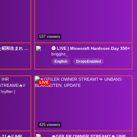
537 viewers
マイクラに異世界転生した昭和生まれ ストリヌ1日目
🔴 LIVE | Minecraft Hardcore Day 350+
brigghz_
English
DropsEnabled
DeadWeight
LIVE
425 viewers
🔴LIVE: SUBATHON TAG 21🔥// IHR ENTSCHEIDET WIE LANGE ICH STREAME🔥// HUGO SMP | !subathon | !merch | !nyfter | !clipping | !sub
👊GEILER OWNER STREAMT👊 UNBANS BEARBEITEN, UPDATE