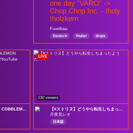
one day "VARO" ->
Chop Chop Inc. - !holy
!holzkern
Fuxelbau
Deutsch
Vtuber
drops
LIVE
230 viewers
AUCTION HOUSE BUILD COBBLEMON (SEASON 4 EPISODE 7) !Discord !YouTube !Socials !cobble
【#ストリヌ】どうやら転生しちまったようだ…！
月夜見レオ
日本語