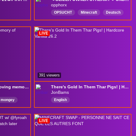
opphorx
OPSUCHT
Minecraft
Deutsch
unity
LIVE
391 viewers
all bosses hardcore in loving memory of ishowspeed and kai cenat🕊️🙏
There's Gold In Them Thar Pigs! | Hardcore Vanilla 26.2
JonBams
mongey
English
LIVE