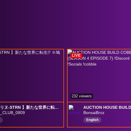
LIVE
232 viewers
【 ストリヌ-STRN 】新たな世界に転生⁉️ ※鳩コメ禁止
I_CLUB_0809
BonsaiBroz
English