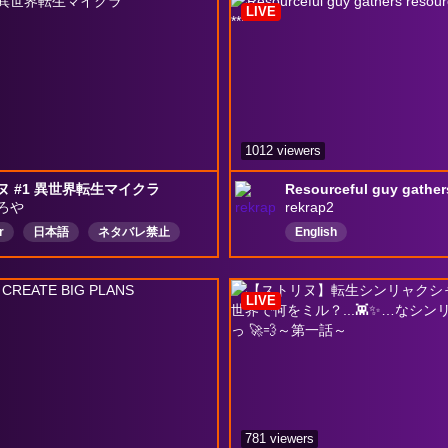
LIVE
1012 viewers
ヌ #1 異世界転生マイクラ
ろや
rekrap2
r
日本語
ネタバレ禁止
English
レ注意
のりプロ
雑談
ラ
LIVE
781 viewers