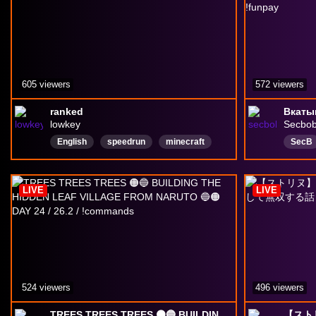
605 viewers
572 viewers
ranked
lowkey
Secbo
English
speedrun
minecraft
SecB
LIVE
LIVE
524 viewers
496 viewers
TREES TREES TREES 🟠🔵 BUILDING THE HIDDEN LEAF VILLAGE FROM NARUTO 🔵🟠 DAY 24 / 26.2 / !commands