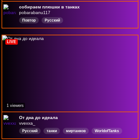
собираем плюшки в танках
pobarabanu117
Повтор
Русский
LIVE
1 viewers
От дна до идеала
vvexxa_
Русский
танки
миртанков
WorldofTanks