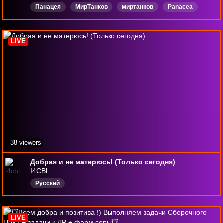
Панацея
МирТанков
миртанков
Panacea
Русский
LIVE
38 viewers
Добрая и не матерюсь! (Только сегодня)
I4CBl
Русский
LIVE