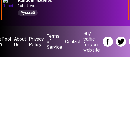
Random matches
1xbet_wot
Русский
Buy
Terms
ePool
About
Privacy
traffic
of
Contact
26
Us
Policy
for your
Service
website