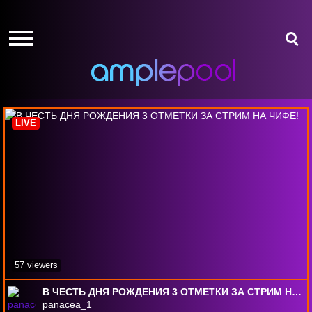
HOME
HOME
GIVE-
GIVE-
AWAYS
AWAYS
Mir Tankov
AMPLEPOINTS
AMPLEPOINTS
HOW
HOW
IT
IT
LIVE
WORKS
WORKS
FREE
FREE
SIGN
SIGN
UP
UP
LOGIN
LOGIN
57 viewers
В ЧЕСТЬ ДНЯ РОЖДЕНИЯ 3 ОТМЕТКИ ЗА СТРИМ НА ЧИФЕ!
panacea_1