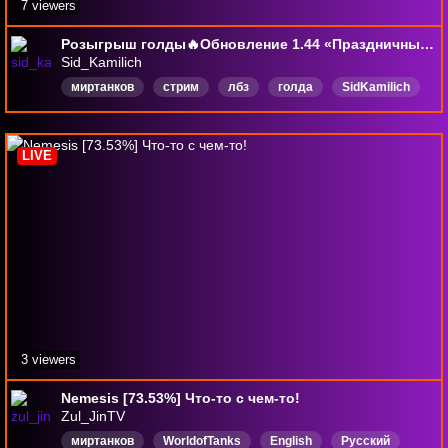
7 viewers
Розыгрыш голды🔥Обновление 1.44 «Праздничный торт»🔥ЛБЗ 3.0 с отличием " Маускёнинг бесконечности "
Sid_Kamilich
миртанков
стрим
лбз
голда
SidKamilich
Русский
LIVE
3 viewers
Nemesis [73.53%] Что-то с чем-то!
Zul_JinTV
миртанков
WorldofTanks
English
Русский