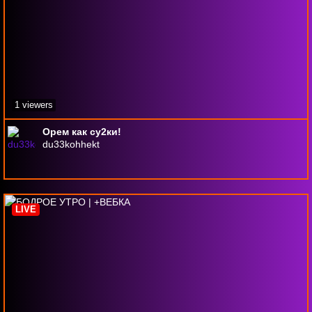
1 viewers
Орем как су2ки!
du33kohhekt
Warning
: Invalid argument supplied for foreach() in
/home/amplepoi/public_html/website_2cf75bc4/applicatio
on line
352
LIVE