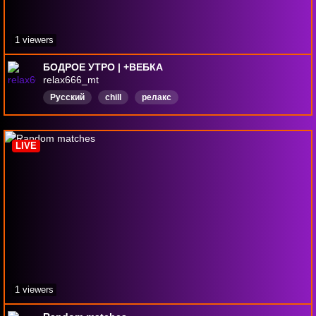
1 viewers
БОДРОЕ УТРО | +ВЕБКА
relax666_mt
Русский
chill
релакс
LIVE
1 viewers