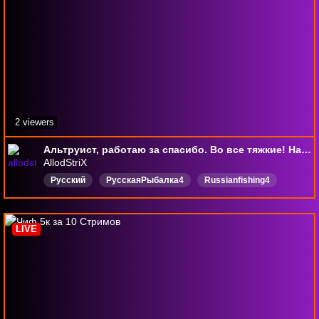
2 viewers
Альтруист, работаю за спасибо. Во все тяжкие! На износ!!!
AllodStriX
Русский
РусскаяРыбалка4
Russianfishing4
LastEpoch
миртанков
GenerationZero
LastEpoch
LIVE