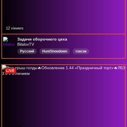
12 viewers
Задачи сборочного цеха
BilalovTV
Русский
HuntShowdown
токсик
LIVE