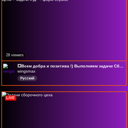
28 viewers
💥Всем добра и позитива !) Выполняем задачи Сборочного Цеха + задачи к ДР + фарм серы💥
wingsmax
Русский
LIVE