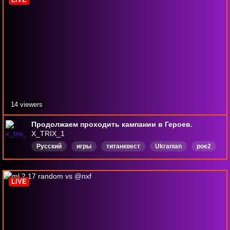
14 viewers
Продолжаем проходить кампании в Героев.
X_TRIX_1
Русский
игры
титанквест
Ukranian
poe2
Файтинги
AOM
девушкаиграет
сонныйстрим
English
LIVE