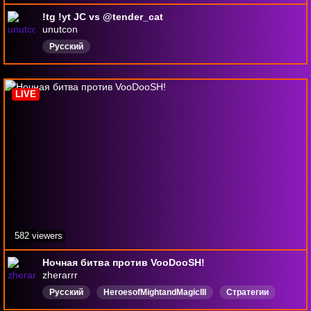
!tg !yt JC vs @tender_cat
unutcon
Русский
LIVE
582 viewers
Ночная битва против VooDooSH!
zherarrr
Русский
HeroesofMightandMagicIII
Стратегии
общение
юмор
ролеваяигра
Киберспорт