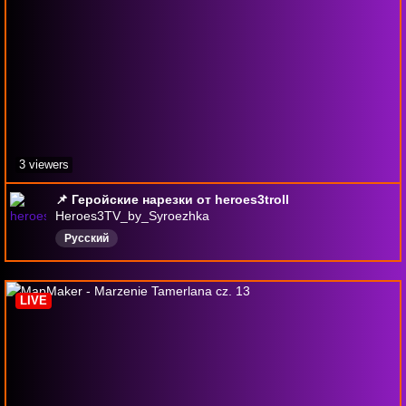
3 viewers
📌 Геройские нарезки от heroes3troll
Heroes3TV_by_Syroezhka
Русский
LIVE