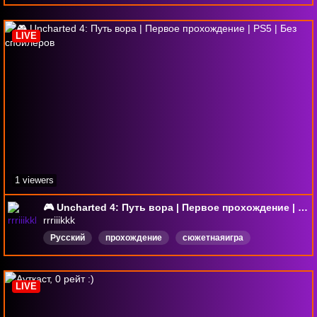
LIVE
1 viewers
🎮 Uncharted 4: Путь вора | Первое прохождение | PS5 | Без спойлеров
rrriiikkk
Русский
прохождение
сюжетнаяигра
общениесчатом
1000прохождение
PS5
Uncharted4
LIVE