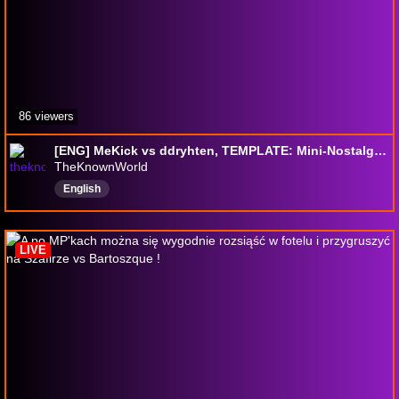
86 viewers
[ENG] MeKick vs ddryhten, TEMPLATE: Mini-Nostalgia, HotA Sim Turns
TheKnownWorld
English
LIVE