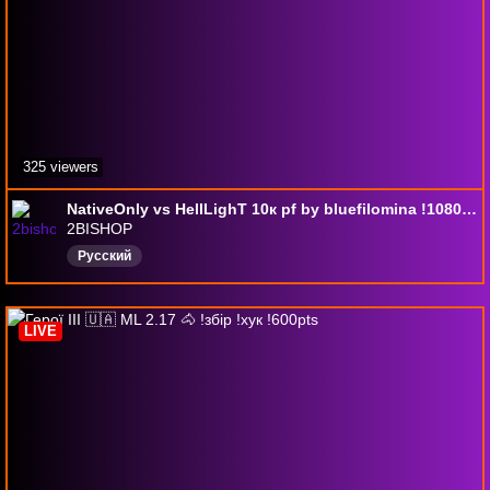
325 viewers
NativeOnly vs HellLighT 10к pf by bluefilomina !1080 !телега !funpay
2BISHOP
Русский
LIVE