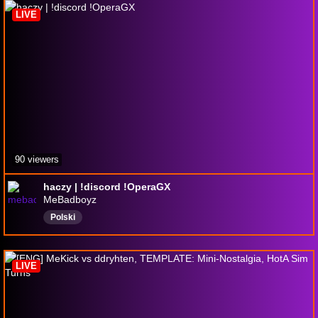
LIVE
90 viewers
haczy | !discord !OperaGX
MeBadboyz
Polski
LIVE