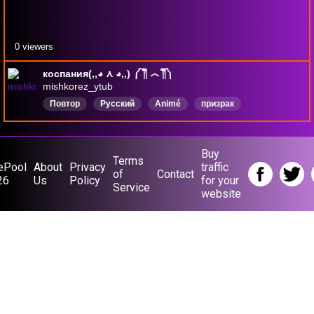
0 viewers
коспания(,,◕ ⋏ ◕,,) ༼ ༎ຶ ෴ ༎ຶ༽
mishkorez_ytub
Повтор
Русский
Animé
призрак
фильмыонлайн
фильмынарусском
аниместрим
Buy
Terms
ePool
About
Privacy
traffic
of
Contact
26
Us
Policy
for your
Service
website