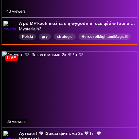
43 viewers
A po MP'kach można się wygodnie rozsiąść w fotelu i przygruszyć na Szafirze vs Bartoszque !
Mysterialh3
Polski
gry
strategie
HeroesofMightandMagicIII
LIVE
36 viewers
Ауткаст! 💜 !Заказ фильма 2к 💜 !тг 💜
Kampaaai