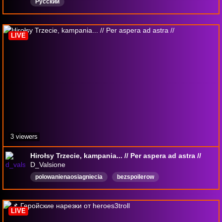
Русский
LIVE
3 viewers
Hirołsy Trzecie, kampania... // Per aspera ad astra //
D_Valsione
polowanienaosiagniecia
bezspoilerow
bezpodpowiadania
keymailer
Polski
LIVE