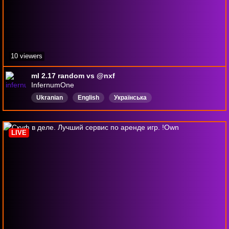
10 viewers
ml 2.17 random vs @nxf
InfernumOne
Ukranian
English
Українська
LIVE