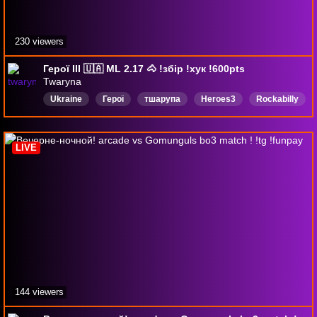
230 viewers
Герої III 🇺🇦 ML 2.17 🐴 !збір !хук !600pts
Twaryna
Ukraine
Герої
тшарупа
Heroes3
Rockabilly
Psychobilly
StandWithUkraine
Українська
LIVE
144 viewers