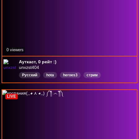
0 viewers
Ауткаст, 0 рейт :)
unxzst404
Русский
hota
heroes3
стрим
LIVE