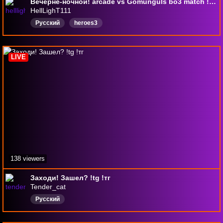
Вечерне-ночной! arcade vs Gomunguls bo3 match ! !tg !funpay
HellLighT111
Русский
heroes3
LIVE
138 viewers
Заходи! Зашел? !tg !тг
Tender_cat
Русский